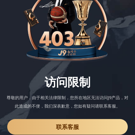
访问限制
尊敬的用户，由于相关法律限制，您所在地区无法访问J9产品，对
此造成的不便，我们深表歉意，您如有疑问请联系客服。
联系客服